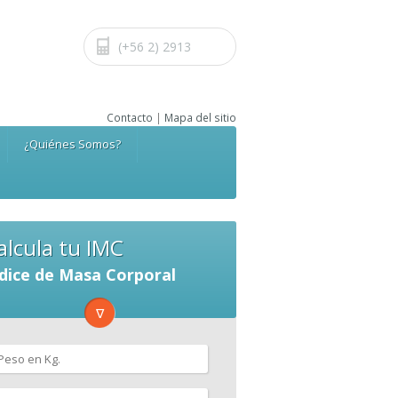
(+56 2) 2913
0000
Contacto
|
Mapa del sitio
¿Quiénes Somos?
alcula tu IMC
dice de Masa Corporal
∇