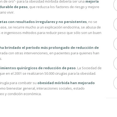
rón de oro”- para la obesidad mórbida debería ser una
mejoría
 durable de peso
, que reduzca los factores de riesgo y mejore
rio vivir.
etas con resultados irregulares y no persistentes
, no se
 base, se recurre mucho a un explicación endocrina, se abusa de
sos e ingeniosos métodos para reducir peso que sólo son un buen
 ha brindado
el período más prolongado de reducción de
rada con otras intervenciones, en pacientes para quienes han
s.
imientos quirúrgicos de reducción de peso
. La Sociedad de
 que en el 2001 se realizaron 50.000 cirugías para la obesidad.
irugía para combatir su
obesidad mórbida han
mejorado
como bienestar general, interacciones sociales, estado
leo y condición económica.