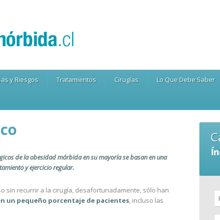
as y Riesgos
Tratamientos
Cirugías
Lo Que Debe Saber
ico
C
Ín
gicos de la obesidad mórbida en su mayoría se basan en una
miento y ejercicio regular.
 sin recurrir a la cirugía, desafortunadamente, sólo han
en un pequeño porcentaje de pacientes
, incluso las